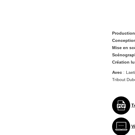
Production
Conceptio
Mise en sc
Scénograp
Création lu
Avec
: Laet
Tribout Dubo
T
V